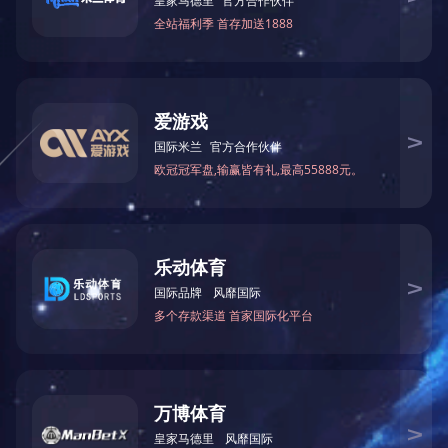
人才理念
招聘信息
联系我们

联系方式
在线留言
PREV

NEXT

您现在的位置：
开云体育平台官方网站-开云体育(中国)
/
产品中心
/
智能安防领域
/
智能充电桩
分类出来


智能安防领域
