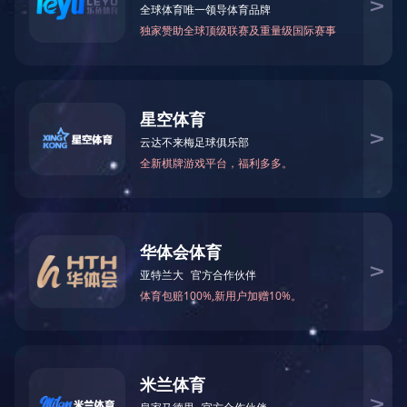
解决方案
人才招聘
人才理念
招聘信息
联系我们
联系方式
在线留言

导航
开云体育平台官方网站-开云体育(中国)
关于我们

公司简介
开云体育平台官方网站
荣誉资质
产品中心

智能安防领域
信息发布系统
远程会议系统
LED显示屏
案例展示
新闻资讯

开云体育平台官方网站
开云体育平台官方网站-开云体
育(中国)
通知公告
服务中心

服务理念
售后服务
解决方案
人才招聘
