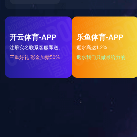
联系方式
在线留言
PREV

NEXT

您现在的位置：
开云体育平台官方网站-开云体育(中国)
/
产品中心
/
智能安防领域
/
门禁系统
/
门禁考勤一体机
分类出来


智能安防领域
