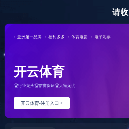
开云体育平台官方网站
150 8598 8761
开云体育平台官方网站-开云体育(中国)
关于我们
公司简介
开云体育平台官方网站
荣誉资质
产品中心
智能安防领域
信息发布系统
远程会议系统
LED显示屏
案例展示
新闻资讯
开云体育平台官方网站
开云体育平台官方网站-开云体育(
服务中心
服务理念
售后服务
解决方案