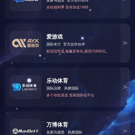
人才理念
招聘信息
联系我们

联系方式
在线留言
PREV

NEXT

您现在的位置：
开云体育平台官方网站-开云体育(中国)
/
产品中心
/
信息发布系统
分类出来


智能安防领域

智能停车系统